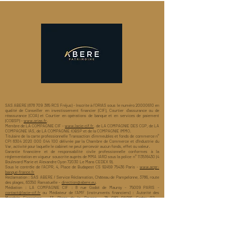
SAS ABERE (878 709 385 RCS Fréjus) - Inscrite à l’ORIAS sous le numéro
20000610
en
qualité de Conseiller en investissement financier (CIF), Courtier d'assurance ou de
réassurance (COA) et Courtier en opérations de banque et en services de paiement
(COBSP) -
www.orias.fr
.
Membre de LA COMPAGNIE CIF -
www.lacie-cif.fr
, de LA COMPAGNIE DES CGP, de LA
COMPAGNIE IAS, de LA COMPAGNIE IOBSP et de la COMPAGNIE IMMO.
Titulaire de la carte professionnelle Transaction d’immeubles et fonds de commerce n°
CPI
8304 2020 000 044 100
délivrée par la Chambre de Commerce et d’Industrie du
Var, activité pour laquelle le cabinet ne peut percevoir aucun fonds, effet ou valeur.
Garantie financière et de responsabilité civile professionnelle conformes à la
réglementation en vigueur souscrite auprès de MMA IARD sous la police n°
113516430 (4
Boulevard Marie et Alexandre Oyon 72030 Le Mans CEDEX 9).
Sous le contrôle de l'ACPR, 4, Place de Budapest CS
92459 75436
Paris -
www.acpr-
banque-france.fr
Réclamation : SAS ABERE / Service Réclamation, Château de Pampelonne, 3786, route
des plages, 83350 Ramatuelle –
direction@abere.eu
.
Médiation : LA COMPAGNIE CIF : 8 rue Godot de Mauroy - 75009 PARIS -
contact@lacie-cif.fr
ou Médiateur de l’AMF (instruments financiers) : Autorité des
Marchés Financiers - 17, Place de la Bourse - 75 082 PARIS Cedex 02 -
http://www.amf-france.org/Le-mediateur-de-l-AMF/Presentation.html
ou I.E.A.M
(Institut d’Expertise, d’Arbitrage et de Médiation) : Palais du tribunal de commerce de
Paris – 1 quai de corse 75004 -
ieam-paris@ieam.eu
.