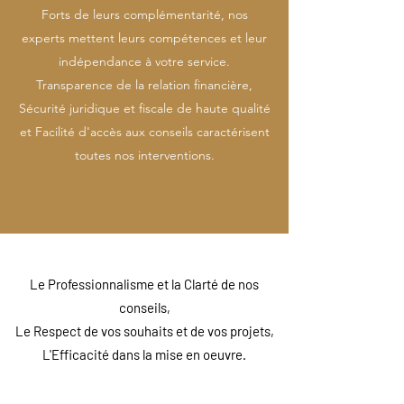
Forts de leurs complémentarité, nos
experts mettent leurs compétences et leur
indépendance à votre service.
Transparence de la relation financière,
Sécurité juridique et fiscale de haute qualité
et Facilité d'accès aux conseils caractérisent
Nos Engagements
toutes nos interventions.
Le Professionnalisme et la Clarté de nos
conseils,
Le Respect de vos souhaits et de vos projets,
L'Efficacité dans la mise en oeuvre.